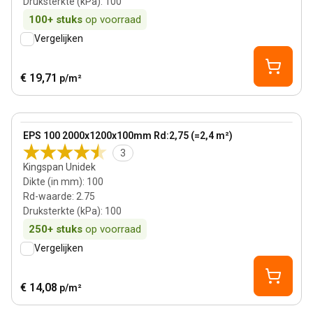
Druksterkte (kPa)
:
100
100+
stuks
op voorraad
Vergelijken
€ 19,71
p/m²
100 mm
View product
EPS 100 2000x1200x100mm Rd:2,75 (=2,4 m²)
Bestseller
3
Kingspan Unidek
Dikte (in mm)
:
100
Rd-waarde
:
2.75
Druksterkte (kPa)
:
100
250+
stuks
op voorraad
Vergelijken
€ 14,08
p/m²
30 mm