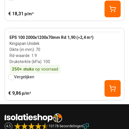
€ 18,31
p/m²
70 mm
View product
EPS 100 2000x1200x70mm Rd:1,90 (=2,4 m²)
Kingspan Unidek
Dikte (in mm)
:
70
Rd-waarde
:
1.9
Druksterkte (kPa)
:
100
250+
stuks
op voorraad
Vergelijken
€ 9,86
p/m²
4.5
10178 beoordelingen