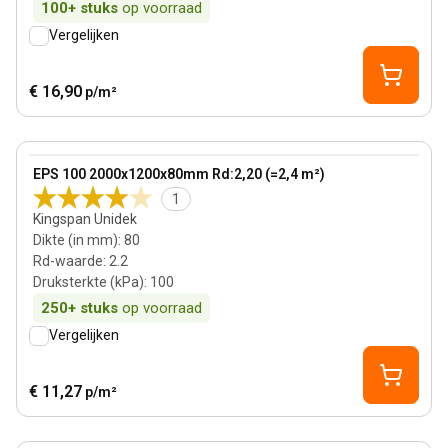
100+
stuks
op voorraad
Vergelijken
€ 16,90
p/m²
80 mm
View product
EPS 100 2000x1200x80mm Rd:2,20 (=2,4 m²)
1
Kingspan Unidek
Dikte (in mm)
:
80
Rd-waarde
:
2.2
Druksterkte (kPa)
:
100
250+
stuks
op voorraad
Vergelijken
€ 11,27
p/m²
50 mm