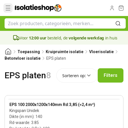
Voor
12:00 uur
besteld, de
volgende werkdag
in huis
Toepassing
Kruipruimte isolatie
Vloerisolatie
EPS platen
Betonvloer isolatie
Sorteren op:
EPS platen
8
Filters
Sorteren op:
140 mm
View product
EPS 100 2000x1200x140mm Rd:3,85 (=2,4 m²)
Kingspan Unidek
Dikte (in mm)
:
140
Rd-waarde
:
3.85