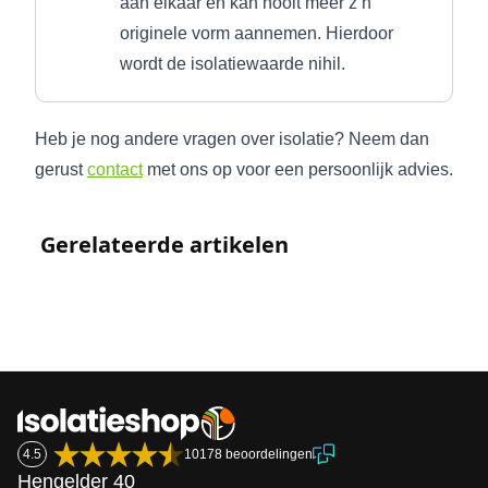
aan elkaar en kan nooit meer z’n
originele vorm aannemen. Hierdoor
wordt de isolatiewaarde nihil.
Heb je nog andere vragen over isolatie? Neem dan
gerust
contact
met ons op voor een persoonlijk advies.
Gerelateerde artikelen
Lees meer
Lees meer
4.5
10178 beoordelingen
Hengelder 40