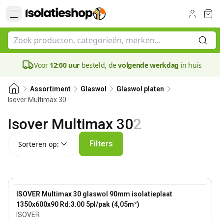
Voor
12:00 uur
besteld, de
volgende werkdag
in huis
Assortiment
Glaswol
Glaswol platen
Isover Multimax 30
Isover Multimax 30
2
Sorteren op:
Filters
Sorteren op:
90 mm
View product
ISOVER Multimax 30 glaswol 90mm isolatieplaat
1350x600x90 Rd:3.00 5pl/pak (4,05m²)
ISOVER