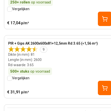
250+
rollen
op voorraad
Vergelijken
€ 17,04
p/m²
81 mm
View product
PIR + Gips AK 2600x600x81+12,5mm Rd:3.65 (=1,56 m²)
Bestseller
9
Dikte (in mm)
:
81
Lengte (in mm)
:
2600
Rd-waarde
:
3.65
500+
stuks
op voorraad
Vergelijken
€ 31,91
p/m²
90 mm
View product