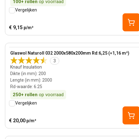
100+
rollen
op voorraad
Vergelijken
€ 9,15
p/m²
200 mm
View product
Glaswol Naturoll 032 2000x580x200mm Rd:6,25 (=1,16 m²)
3
Knauf Insulation
Dikte (in mm)
:
200
Lengte (in mm)
:
2000
Rd-waarde
:
6.25
250+
rollen
op voorraad
Vergelijken
€ 20,00
p/m²
140 mm