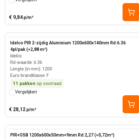
€ 9,84
p/m²
140 mm
View product
Idelco PIR 2-zijdig Aluminium 1200x600x140mm Rd:6.36
4pl/pak (=2,88 m²)
Idelco
Rd-waarde
:
6.36
Lengte (in mm)
:
1200
Euro-brandklasse
:
F
11
pakken
op voorraad
Vergelijken
€ 28,12
p/m²
50 mm
View product
PIR+OSB 1200x600x50mm+9mm Rd:2,27 (=0,72m²)