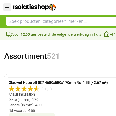
Voor
12:00 uur
besteld, de
volgende werkdag
in huis
Al 
Assortiment
521
170 mm
View product
Glaswol Naturoll 037 4600x580x170mm Rd:4.55 (=2,67 m²)
Bestseller
18
Knauf Insulation
Dikte (in mm)
:
170
Lengte (in mm)
:
4600
Rd-waarde
:
4.55