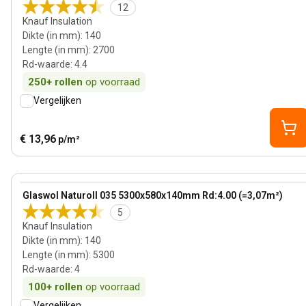
12
Knauf Insulation
Dikte (in mm)
:
140
Lengte (in mm)
:
2700
Rd-waarde
:
4.4
250+
rollen
op voorraad
Vergelijken
€ 13,96
p/m²
140 mm
View product
Glaswol Naturoll 035 5300x580x140mm Rd:4.00 (=3,07m²)
Bestseller
5
Knauf Insulation
Dikte (in mm)
:
140
Lengte (in mm)
:
5300
Rd-waarde
:
4
100+
rollen
op voorraad
Vergelijken