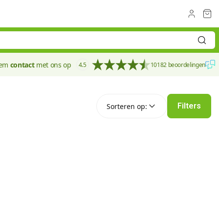
eem
contact
met ons op
4.5
10182 beoordelingen
Sorteren op:
Filters
Sorteren op: