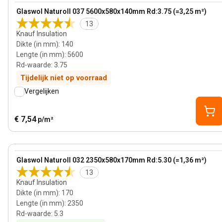
View product
Glaswol Naturoll 037 5600x580x140mm Rd:3.75 (=3,25 m²)
13
Knauf Insulation
Dikte (in mm)
:
140
Lengte (in mm)
:
5600
Rd-waarde
:
3.75
Tijdelijk niet op voorraad
Vergelijken
€ 7,54
p/m²
170 mm
View product
Glaswol Naturoll 032 2350x580x170mm Rd:5.30 (=1,36 m²)
Bestseller
13
Knauf Insulation
Dikte (in mm)
:
170
Lengte (in mm)
:
2350
Rd-waarde
:
5.3