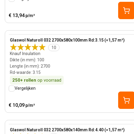
€ 13,94
p/m²
100 mm
View product
Glaswol Naturoll 032 2700x580x100mm Rd:3.15 (=1,57 m²)
10
Knauf Insulation
Dikte (in mm)
:
100
Lengte (in mm)
:
2700
Rd-waarde
:
3.15
250+
rollen
op voorraad
Vergelijken
€ 10,09
p/m²
140 mm
View product
Glaswol Naturoll 032 2700x580x140mm Rd:4.40 (=1,57 m²)