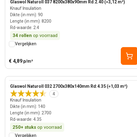
Glaswol Naturoll 037 8200x380x90mm Rd:2.40 (=3,12 m²)
Knauf Insulation
Dikte (in mm)
:
90
Lengte (in mm)
:
8200
Rd-waarde
:
2.4
34
rollen
op voorraad
Vergelijken
€ 4,89
p/m²
140 mm
View product
Glaswol Naturoll 032 2700x380x140mm Rd:4.35 (=1,03 m²)
4
Knauf Insulation
Dikte (in mm)
:
140
Lengte (in mm)
:
2700
Rd-waarde
:
4.35
250+
stuks
op voorraad
Vergelijken