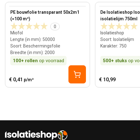
View product
View product
PE bouwfolie transparant 50x2m1
De Isolatieshop Is
(=100 m²)
isolatielijm 750ml
0
Miofol
Isolatieshop
Lengte (in mm)
:
50000
Soort
:
Isolatielijm
Soort
:
Beschermingsfolie
Karakter
:
750
Breedte (in mm)
:
2000
100+
rollen
op voorraad
500+
stuks
op vo
€ 0,41
€ 10,99
p/m²