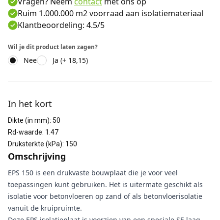
Vragen? Neem
contact
met ons op
Ruim 1.000.000 m2 voorraad aan isolatiemateriaal
Klantbeoordeling: 4.5/5
Wil je dit product laten zagen?
Nee
Ja (+ 18,15)
Aanvullende informatie
In het kort
Dikte (in mm)
:
50
Rd-waarde
:
1.47
Druksterkte (kPa)
:
150
Omschrijving
EPS 150 is een drukvaste bouwplaat die je voor veel
toepassingen kunt gebruiken. Het is uitermate geschikt als
isolatie voor betonvloeren op zand of als betonvloerisolatie
vanuit de kruipruimte.
Deze EPS isolatieplaat is voorzien van een speciale SE laag.