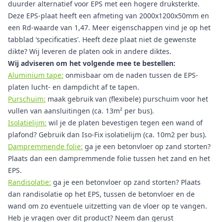
duurder alternatief voor EPS met een hogere druksterkte.
Deze EPS-plaat heeft een afmeting van 2000x1200x50mm en
een Rd-waarde van 1,47. Meer eigenschappen vind je op het
tabblad ‘specificaties’. Heeft deze plaat niet de gewenste
dikte? Wij leveren de platen ook in andere diktes.
Wij adviseren om het volgende mee te bestellen:
Aluminium tape:
onmisbaar om de naden tussen de EPS-
platen lucht- en dampdicht af te tapen.
Purschuim:
maak gebruik van (flexibele) purschuim voor het
vullen van aansluitingen (ca. 13m² per bus).
Isolatielijm:
wil je de platen bevestigen tegen een wand of
plafond? Gebruik dan Iso-Fix isolatielijm (ca. 10m2 per bus).
Dampremmende folie:
ga je een betonvloer op zand storten?
Plaats dan een dampremmende folie tussen het zand en het
EPS.
Randisolatie:
ga je een betonvloer op zand storten? Plaats
dan randisolatie op het EPS, tussen de betonvloer en de
wand om zo eventuele uitzetting van de vloer op te vangen.
Heb je vragen over dit product? Neem dan gerust