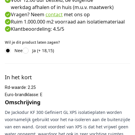
Voor 12:00 uur besteld, de volgende
werkdag afhalen of in huis (m.u.v. maatwerk)
Vragen? Neem
contact
met ons op
Ruim 1.000.000 m2 voorraad aan isolatiemateriaal
Klantbeoordeling: 4.5/5
Wil je dit product laten zagen?
Nee
Ja (+ 18,15)
Aanvullende informatie
In het kort
Rd-waarde
:
2.25
Euro-brandklasse
:
E
Omschrijving
De Jackodur KF 300 Gefiniert GL XPS isolatieplaten worden
voornamelijk gebruikt voor het na-isoleren aan de buitenzijde
van een wand. Groot voordeel van XPS is dat het vrijwel geen
water opneemt, waardoor het ook in zeer vochtige ruimtes