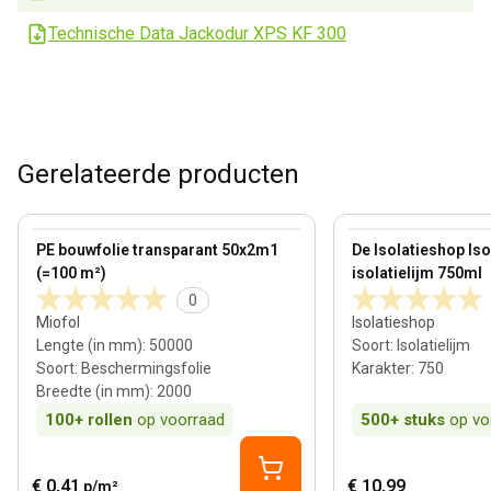
Technische Data Jackodur XPS KF 300
Gerelateerde producten
View product
View product
PE bouwfolie transparant 50x2m1
De Isolatieshop Is
(=100 m²)
isolatielijm 750ml
0
Miofol
Isolatieshop
Lengte (in mm)
:
50000
Soort
:
Isolatielijm
Soort
:
Beschermingsfolie
Karakter
:
750
Breedte (in mm)
:
2000
100+
rollen
op voorraad
500+
stuks
op vo
€ 0,41
€ 10,99
p/m²