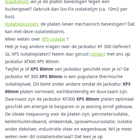
Isolatielijm:
wil je de platen bevestigen tegen een
buitengevel? Gebruik dan Iso-Fix isolatielijm (ca. 10m2 per
bus).
Isolatiepluggen:
de platen liever mechanisch bevestigen? Dat
kan met deze isolatiedoorns.
Meer weten over
XPS isolatie
?
Heb je nog andere vragen over de Jackodur KF 300 Gefiniert
GL XPS isolatieplaten? Neem dan gerust
contact
met ons op.
Jackodur kf300 XPS 80mm
Twijfel je of
XPS 80mm
van Jackodur geschikt voor je is? De
Jackodur KF 300
XPS 80mm
is een populaire thermische
isolatieplaat. Dit komt onder andere omdat de Jackodur
XPS
80mm
platen vormvast, vochtbestendig en duurzaam zijn.
Daarnaast zijn de Jackodur KF300
XPS 80mm
platen optimaal
geschikt om energie te besparen in je woning en/of gebouw.
De ideale toepassing voor de platen zijn: perimeterisolatie,
kelderbuitendwand, omkeerdak, spouwmuurisolatie, isolatie
onder dekvloer, industriële vloer en wegenbouw. Wil je meer
weten over dit isolatiemateriaal? Dat lees je op