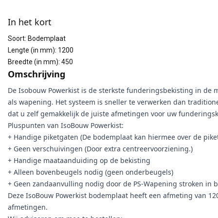
Aanvullende informatie
In het kort
Soort
:
Bodemplaat
Lengte (in mm)
:
1200
Breedte (in mm)
:
450
Omschrijving
De Isobouw Powerkist is de sterkste funderingsbekisting in de 
als wapening. Het systeem is sneller te verwerken dan traditio
dat u zelf gemakkelijk de juiste afmetingen voor uw funderingsk
Pluspunten van IsoBouw Powerkist:
+ Handige piketgaten (De bodemplaat kan hiermee over de pike
+ Geen verschuivingen (Door extra centreervoorziening.)
+ Handige maataanduiding op de bekisting
+ Alleen bovenbeugels nodig (geen onderbeugels)
+ Geen zandaanvulling nodig door de PS-Wapening stroken in 
Deze IsoBouw Powerkist bodemplaat heeft een afmeting van 12
afmetingen.