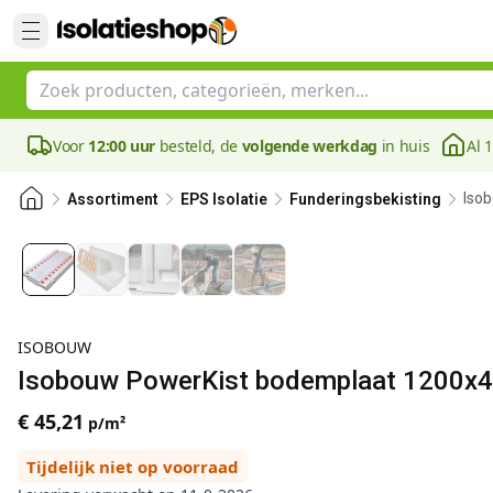
Voor
12:00 uur
besteld, de
volgende werkdag
in huis
Al 
Iso
Assortiment
EPS Isolatie
Funderingsbekisting
ISOBOUW
Isobouw PowerKist bodemplaat 1200x4
€ 45,21
p/m²
Tijdelijk niet op voorraad