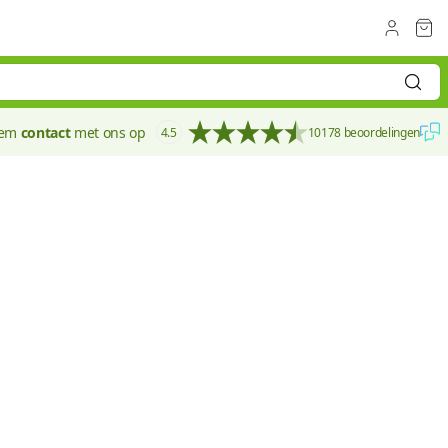
eem
contact
met ons op
4.5
10178 beoordelingen