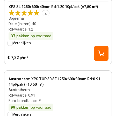
View product
XPS SL 1250x600x40mm Rd:1.20 10pl/pak (=7,50 m²)
2
Soprema
Dikte (in mm)
:
40
Rd-waarde
:
1.2
37
pakken
op voorraad
Vergelijken
€ 7,82
p/m²
30 mm
View product
Austrotherm XPS TOP 30 SF 1250x600x30mm Rd:0.91
14pl/pak (=10,50 m²)
Austrotherm
Rd-waarde
:
0.91
Euro-brandklasse
:
E
99
pakken
op voorraad
Vergelijken