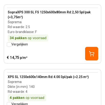
80 mm
View product
SopraXPS 300 SL FS 1250x600x80mm Rd:2,50 5pl/pak
(=3,75m²)
Soprema
Rd-waarde
:
2.5
Euro-brandklasse
:
F
34
pakken
op voorraad
Vergelijken
€ 14,75
p/m²
140 mm
View product
XPS SL 1250x600x140mm Rd:4.00 3pl/pak (=2.25 m²)
Soprema
Dikte (in mm)
:
140
Rd-waarde
:
4
4
pakken
op voorraad
Vergelijken