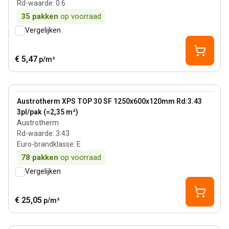
Rd-waarde
:
0.6
35
pakken
op voorraad
Vergelijken
€ 5,47
p/m²
120 mm
View product
Austrotherm XPS TOP 30 SF 1250x600x120mm Rd:3.43
3pl/pak (=2,35 m²)
Austrotherm
Rd-waarde
:
3.43
Euro-brandklasse
:
E
78
pakken
op voorraad
Vergelijken
€ 25,05
p/m²
40 mm