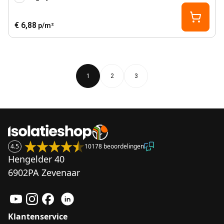
€ 6,88
p/m²
1
2
3
4.5
10178 beoordelingen
Hengelder 40
6902PA Zevenaar
Klantenservice