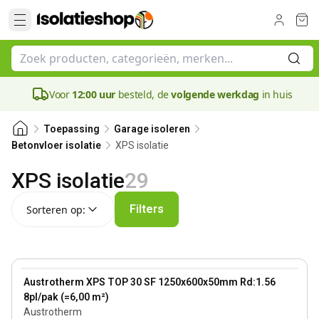
Voor
12:00 uur
besteld, de
volgende werkdag
in huis
Toepassing
Garage isoleren
XPS isolatie
Betonvloer isolatie
XPS isolatie
29
Sorteren op:
Filters
Sorteren op:
50 mm
View product
Austrotherm XPS TOP 30 SF 1250x600x50mm Rd:1.56
8pl/pak (=6,00 m²)
Austrotherm