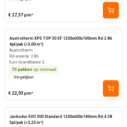
€ 27,37
p/m²
100 mm
View product
Austrotherm XPS TOP 30 SF 1250x600x100mm Rd:2.86
4pl/pak (=3,00 m²)
Austrotherm
Rd-waarde
:
2.86
Euro-brandklasse
:
E
73
pakken
op voorraad
Vergelijken
€ 22,93
p/m²
140 mm
View product
Jackodur EVO 300 Standard 1250x600x140mm Rd:4.38
3pl/pak (=2,25 m²)