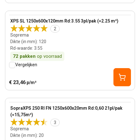
120 mm
View product
XPS SL 1250x600x120mm Rd:3.55 3pl/pak (=2.25 m²)
2
Soprema
Dikte (in mm)
:
120
Rd-waarde
:
3.55
72
pakken
op voorraad
Vergelijken
€ 23,46
p/m²
20 mm
View product
SopraXPS 250 RI FN 1250x600x20mm Rd:0,60 21pl/pak
(=15,75m²)
3
Soprema
Dikte (in mm)
:
20